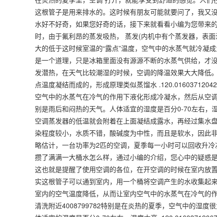
这根管子是用来排水的。这时候有朋友可能就要问了，我又
水好不好奇，如果您好奇的话，接下来就看看小编为您带来
时，由于氟利昂的蒸发吸热， 蒸发(内机中有个蒸发器，表
大的低于这时候室温的“露点”温度，空气中的水蒸气就冷凝
是一个道理，只是冰箱里面没有源源不断的水蒸气供给，才
发潜热，在天气比较潮湿的时候，空调的降温效果大大降低
点温度凝结而成的，形成原理类似蒸馏水 .120.0160371
空气中的水蒸气在冷气的作用下液化形成冷凝水，然后从空调
别是雨后和闷热的天气。人体适宜的湿度是百分0-70左右，湿度太高
空调蒸发器的低温就会附着在上面凝结成露水，再经过集水盘和
染程度较小，水质不错，酸碱度为中性，而且是软水，因此非
略估计，一台功率为2匹的空调，夏季每一小时可以回收升冷
攒了满满一大桶水怎么样，通过小编的介绍，您心中的疑惑
这也就是提醒了使用空调的各位，在开空调的时候在室内放
实这根管子可以通到室内，用一个桶将空调产生的水收集起来
室内的空气温度降低，从而让室内空气中的水蒸气在冷气的
清洗附近4008799782特别是在炎热的夏季，空气中的湿度