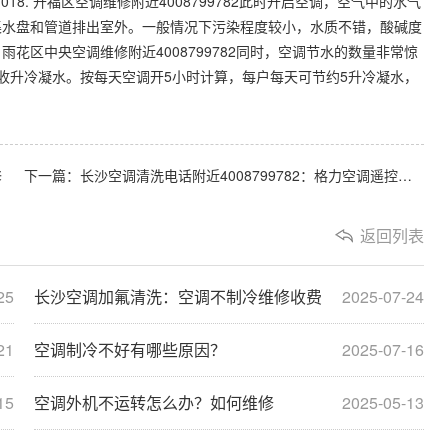
067018. 开福区空调维修附近4008799782此时开启空调，空气中的水气
集水盘和管道排出室外。一般情况下污染程度较小，水质不错，酸碱度
花区中央空调维修附近4008799782同时，空调节水的数量非常惊
收升冷凝水。按每天空调开5小时计算，每户每天可节约5升冷凝水，
修
下一篇：长沙空调清洗电话附近4008799782：格力空调遥控器显示温度但是打不开空调
返回列表
25
长沙空调加氟清洗：空调不制冷维修收费
2025-07-24
21
空调制冷不好有哪些原因？
2025-07-16
15
空调外机不运转怎么办？如何维修
2025-05-13