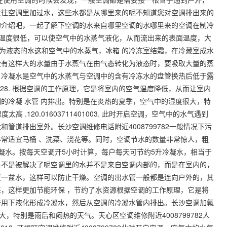
没往空调里加过水，这些水都是从哪里来的呢不知道您对空调排出来的
的介绍吧，一起了解下空调的水来自哪里空调的水哪里来的空调在制冷
面温度很低，可以使空气中的水蒸气液化，从而流出来的表面温度，大
成为液态的水这和空气中的水蒸气，冰箱 的冷冻室结霜，在冷藏室成水
没有这样大的水量由于水蒸气在由气态转化为液态时，要吸取大量的蒸
。冷凝水是空气中的水蒸气与空调中的含有冷冻水的盘管换热后低于露
204228. 根据空调的工作原理，它是将室内的空气温度降低，从而让室内
的冷凝 水管 内排出。特别是在炎热的夏季，空气中的湿度很大，特
 .120.01603711401003. 此时开启空调，空气中的水气遇到
管道排出室外。长沙空调维修电话附近4008799782一般情况下污
常适宜马桶 、洗菜、浇花等。同时，空调节水的数量非常惊人，粗
凝水。按每天空调开5小时计算，每户每天可节约5升冷凝水，相当于
是不是被解决了呢空调里的水并不是来自空调内部的，而是在室内的，
置一盆水，这样可以防止干燥。空调的出水管一般都是连向户外的，其
，这样更加节能环保 ，节约了水资源根据空调的工作原理，它是将
作用下液化形成冷凝水，然后从空调的冷凝水管内排出。长沙空调加氟
很大，特别是雨后和闷热的天气。天心区空调维修附近4008799782人