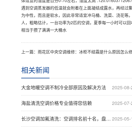
体适宜的湿度是百分0-70左右，湿度太高 .120.01603712
遇到空调蒸发器的低温就会附着在上面凝结成露水，再经过
为中性，而且是软水，因此非常适宜冲马桶、洗菜、浇花等。雨
人，粗略估计，一台功率为2匹的空调，夏季每一小时可以回
相当于攒了满满一大桶水
上一篇：雨花区中央空调维修：冰柜不结霜是什么原因怎么
相关新闻
大金地暖空调不制冷全部原因及解决方法
2025-08-
海盐清洗空调价格专业值得您信赖
2025-07-
长沙空调加氟清洗：空调排名前十名，盘点空···
2025-05-