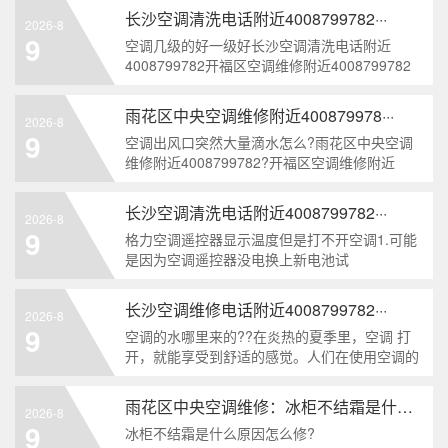
.120.0161438···
长沙空调清洗电话附近4008799782···
2026-8
9
空调几级的好一级好长沙空调清洗电话附近
4008799782开福区空调维修附近4008799782
空调一级能效和三级能效主要区别有能效比不
同、耗能不同、耗电量不同···
雨花区中央空调维修附近400879978···
2026-8
9
空调出风口突然大量滴水怎么?雨花区中央空调
维修附近4008799782?开福区空调维修附近
4008799782开福区地源热泵维修附近
40087997821、如果···
长沙空调清洗电话附近4008799782···
2026-8
9
格力空调遥控器显示温度但是打不开空调1.可能
是因为空调遥控器没电换上新电池试
.120.016037120086. 长沙空调清洗电话附近
4008799782格力···
长沙空调维修电话附近4008799782···
2026-8
9
空调的水哪里来的??在炎热的夏季里，空调 打
开，就能享受到舒适的感觉。人们在使用空调的
时候会发现，一般空调都是需要接一根管子通到
户外，这根管子是用来排水的。这时···
雨花区中央空调维修：冰柜不结霜是什么原因···
2026-8
9
冰柜不结霜是什么原因怎么修?